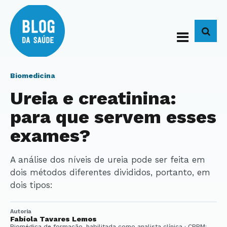
BUS
Biomedicina
Ureia e creatinina:
para que servem esses
exames?
A análise dos níveis de ureia pode ser feita em
dois métodos diferentes divididos, portanto, em
dois tipos:
Autoria
Fabíola Tavares Lemos
Biomédica de formação, habilitada como analista clínica · CRBM: