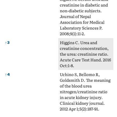
creatinine in diabetic and
non-diabetic subjects.
Journal of Nepal
Association for Medical
Laboratory Sciences P.
2008;9(1):11-2.
Higgins C. Urea and
↑
3
creatinine concentration,
the urea: creatinine ratio.
Acute Care Test Hand. 2016
Oct:1-8.
Uchino S, Bellomo R,
↑
4
Goldsmith D. The meaning
of the blood urea
nitrogen/creatinine ratio
in acute kidney injury.
Clinical kidney journal.
2012 Apr 1;5(2):187-91.