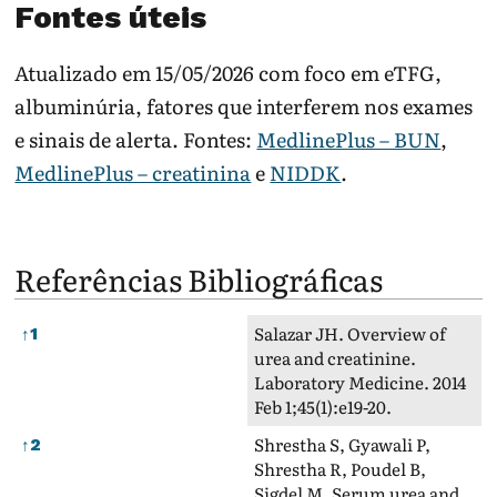
Fontes úteis
Atualizado em 15/05/2026 com foco em eTFG,
albuminúria, fatores que interferem nos exames
e sinais de alerta. Fontes:
MedlinePlus – BUN
,
MedlinePlus – creatinina
e
NIDDK
.
Referências Bibliográficas
Referências Bibliográficas
Salazar JH. Overview of
↑
1
urea and creatinine.
Laboratory Medicine. 2014
Feb 1;45(1):e19-20.
Shrestha S, Gyawali P,
↑
2
Shrestha R, Poudel B,
Sigdel M. Serum urea and