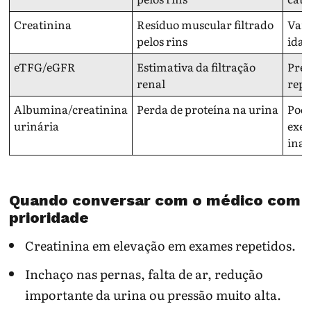
Creatinina
Resíduo muscular filtrado
Vari
pelos rins
idad
eTFG/eGFR
Estimativa da filtração
Prec
renal
repe
Albumina/creatinina
Perda de proteína na urina
Pode
urinária
exer
ina
Quando conversar com o médico com
prioridade
Creatinina em elevação em exames repetidos.
Inchaço nas pernas, falta de ar, redução
importante da urina ou pressão muito alta.