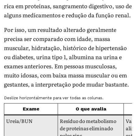
rica em proteínas, sangramento digestivo, uso de
alguns medicamentos e redução da função renal.
Por isso, um resultado alterado geralmente
precisa ser comparado com idade, massa
muscular, hidratação, histórico de hipertensão
ou diabetes, urina tipo 1, albumina na urina e
exames anteriores. Em pessoas musculosas,
muito idosas, com baixa massa muscular ou em
gestantes, a interpretação pode mudar bastante.
Deslize horizontalmente para ver todas as colunas.
Exame
O que avalia
Ureia/BUN
Resíduo do metabolismo
Vari
de proteínas eliminado
alim
pelos rins
cata