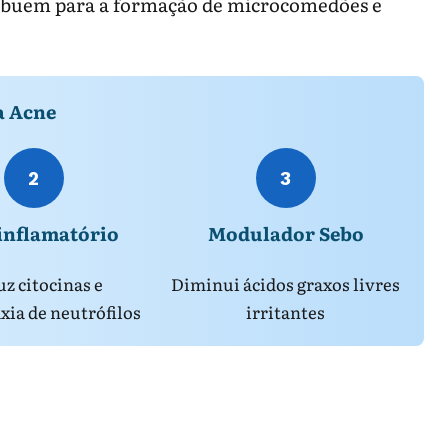
ntribuem para a formação de microcomedões e
a Acne
2
3
inflamatório
Modulador Sebo
z citocinas e
Diminui ácidos graxos livres
xia de neutrófilos
irritantes