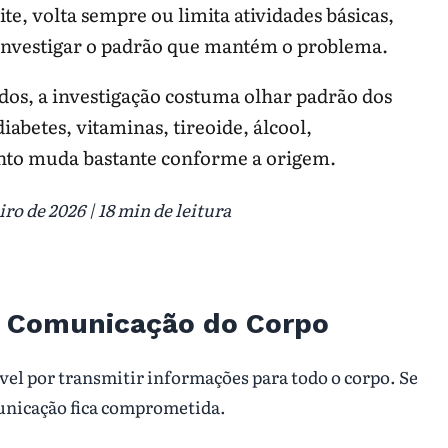
europatia por compressão
|
Vitamina B12
e, volta sempre ou limita atividades básicas,
e investigar o padrão que mantém o problema.
dos, a investigação costuma olhar padrão dos
diabetes, vitaminas, tireoide, álcool,
nto muda bastante conforme a origem.
ro de 2026 | 18 min de leitura
e Comunicação do Corpo
el por transmitir informações para todo o corpo. Se
municação fica comprometida.