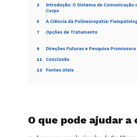
Introdução: O Sistema de Comunicação 
3
Corpo
A Ciência da Polineuropatia: Fisiopatolo
5
Opções de Tratamento
7
Direções Futuras e Pesquisa Promissora
9
Investigar a causa evita tratar ape
Conclusão
11
Fontes úteis
13
Sinal
O que p
Dormência simétrica nos
Padrão
pés
polineur
O que pode ajudar a 
Fraqueza progressiva
Pode in
compro
motor r