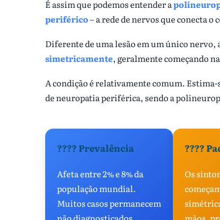
É assim que podemos entender a
polineurop
periférico
– a rede de nervos que conecta o 
Diferente de uma lesão em um único nervo, 
simetricamente
, geralmente começando na
A condição é relativamente comum. Estima-
de neuropatia periférica, sendo a polineuro
???? Prevalência
???? Pa
Afeta entre 2% e 8% da
Os sinto
população mundial.
começam
Muitos casos permanecem
simétrica
não diagnosticados.
mãos, p