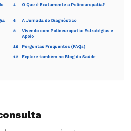
do
O Que é Exatamente a Polineuropatia?
4
gia
A Jornada do Diagnóstico
6
Vivendo com Polineuropatia: Estratégias e
8
Apoio
Perguntas Frequentes (FAQs)
10
nas a sensação de queimação.
Explore também no Blog da Saúde
12
ode indicar
Próximo passo
 comum de
Mapear evolução e
opatia distal.
investigar causas
metabólicas.
consulta
dicar
Avaliação neurológica
metimento
com prioridade.
elevante.