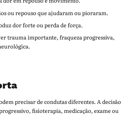
ara dor em repouso e movimento.
ios ou repouso que ajudaram ou pioraram.
ver componente
Relatar junto com os
mico.
sintomas sensitivos.
oduz dor forte ou perda de força.
er trauma importante, fraqueza progressiva,
etes, cirurgia bariátrica, dieta restritiva e
 neurológica.
erão investigadas antes de aceitar “é só
orta
a rápida, queda, falta de ar, perda de
.
dem precisar de condutas diferentes. A decisão
 progressivo, fisioterapia, medicação, exame ou
e para andar, queda, falta de ar ou sintomas que sobem
pida.