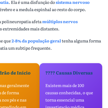
atia
. Ela é uma disfunção do
sistema nervoso
cérebro e a medula espinhal ao resto do corpo.
a polineuropatia afeta
múltiplos nervos
s extremidades mais distantes.
se que
2-8% da população geral
tenha alguma forma
patia um subtipo frequente.
drão de Início
???? Causas Diversas
mas geralmente
Existem mais de 100
 de forma
causas conhecidas, o que
 nos pés e nas
torna essencial uma
rogredindo em
investigação médica