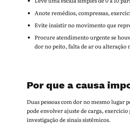
Leve uma escala simples de 0 a 10 p
Anote remédios, compressas, exercíc
Tontura ao levantar,
Pode ha
sudorese ou intestino
autonô
Evite insistir no movimento que repr
alterado
Procure atendimento urgente se houv
Leve lista de remédios, álcool, diab
dor no peito, falta de ar ou alteração
histórico familiar.
Pergunte quais causas reversíveis s
idade”.
Por que a causa imp
Procure urgência se houver fraquez
controle urinário ou piora em dias
Duas pessoas com dor no mesmo lugar po
pode envolver ajuste de carga, exercício
Nota de segurança: perda de força, dificuldad
investigação de sinais sistêmicos.
rapidamente precisam de avaliação médica rá