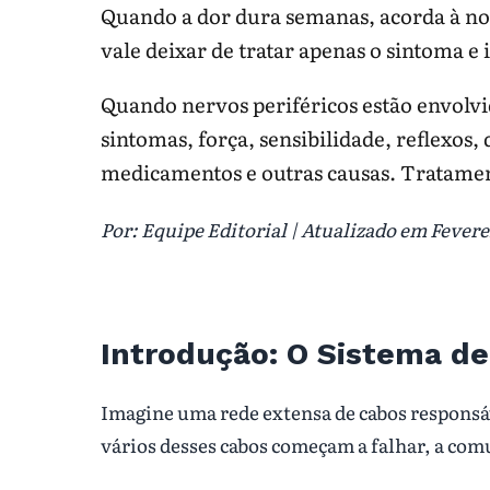
Para continuar no tema:
Neurologia
|
Dor
|
N
Quando a dor dura semanas, acorda à noit
vale deixar de tratar apenas o sintoma 
Quando nervos periféricos estão envolvi
sintomas, força, sensibilidade, reflexos, 
medicamentos e outras causas. Tratame
Por: Equipe Editorial | Atualizado em Feverei
Introdução: O Sistema d
Imagine uma rede extensa de cabos responsáv
vários desses cabos começam a falhar, a co