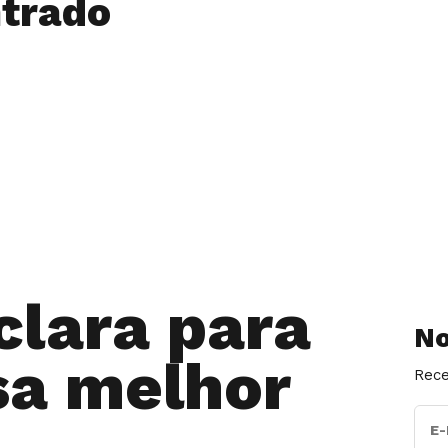
trado
clara para
No
sa melhor
Rece
E-M
.