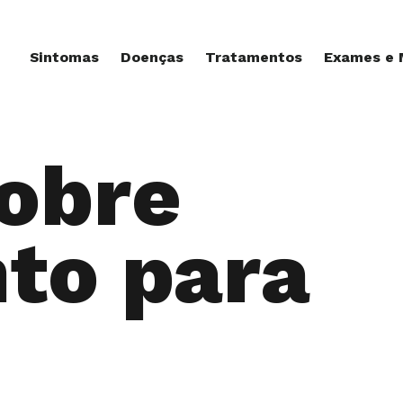
Sintomas
Doenças
Tratamentos
Exames e
sobre
to para