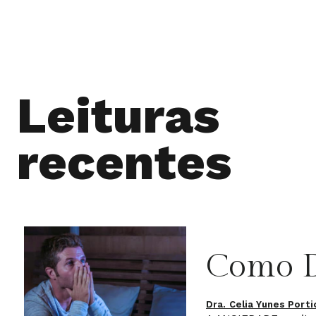
Leituras
recentes
Como D
Dra. Celia Yunes Portio