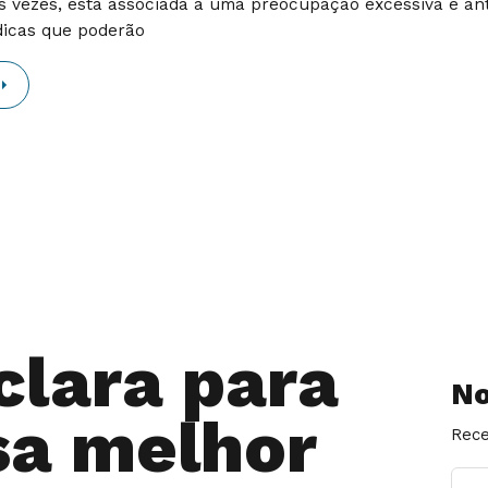
 vezes, está associada a uma preocupação excessiva e ant
dicas que poderão
clara para
No
sa melhor
Rece
E-M